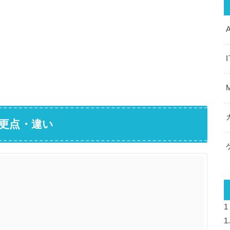
変更点・違い
1
1