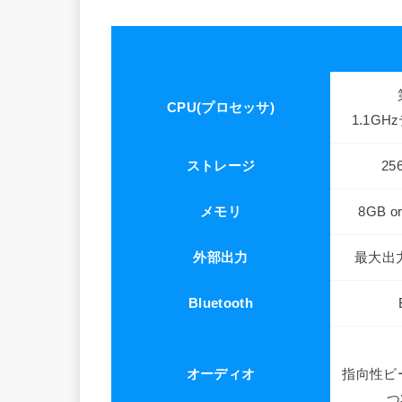
CPU(プロセッサ)
1.1GH
ストレージ
25
メモリ
8GB o
外部出力
最大出
Bluetooth
オーディオ
指向性ビ
つ