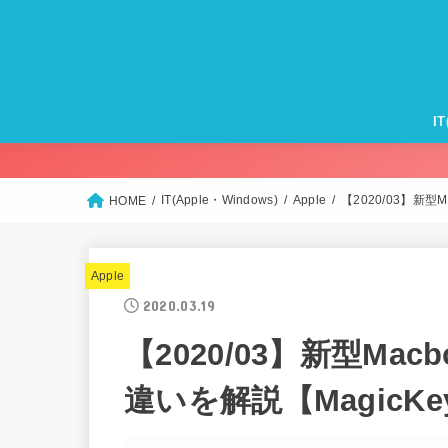
I
Ma
iP
Ap
Ap
Ap
モ
Wi
IT(Apple・Windows)
Apple
【2020/03】新型M
HOME
Apple
2020.03.19
【2020/03】新型Macb
違いを解説【MagicKe