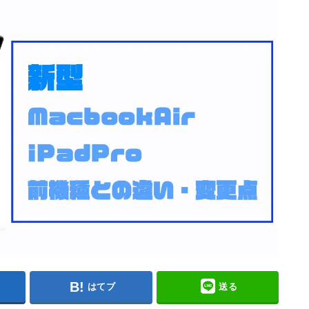
はてブ
送る