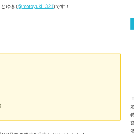
もとゆき(
@motoyuki_321
)です！
)
特