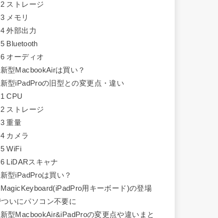
.2
ストレージ
.3
メモリ
.4
外部出力
.5
Bluetooth
.6
オーディオ
新型MacbookAirは買い？
新型iPadProの旧型との変更点・違い
.1
CPU
.2
ストレージ
.3
重量
.4
カメラ
.5
WiFi
.6
LiDARスキャナ
新型iPadProは買い？
MagicKeyboard(iPadPro用キーボード)の登場
でついにパソコン不要に
新型MacbookAir&iPadProの変更点や違いまと