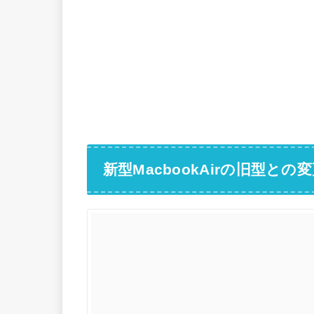
新型MacbookAirの旧型との