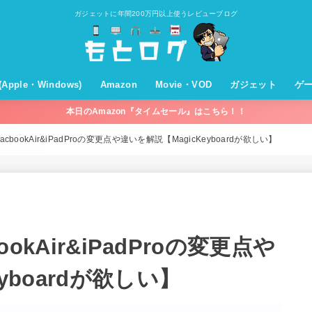
ガジェットに年間200万円以上使うレビューブログ
T(Apple・Windows)
Amazon
Movie・VOD
ガジェット
ゲ
本日のAmazon『タイムセール』はこちら！！
c・OSX
hone・iPad・iOS
pleWatch
pleTV
ple
バイル回線・通信機器
ndows
プライム会員
プライムビデオ
ミュージック
オーディブル
キンドル
Amazonパントリー
セールやキャンペーン
買ってよかったものまとめ
Movie
VOD
モバイルバッテリー
充電器
ケーブル
オーディオ(スピー
ホームシアター
VODデバイス
WiFi
パソコン関係
家電
その他
ン)
acbookAir&iPadProの変更点や違いを解説【MagicKeyboardが欲しい】
ookAir&iPadProの変更点や
yboardが欲しい】