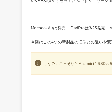
いや〜秋頃かと思ってたんですが、リーク通
MacbookAirは発売・iPadProは3/25発売
今回はこの4つの新製品の旧型との違いや
ちなみにこっそりとMac miniもSSD