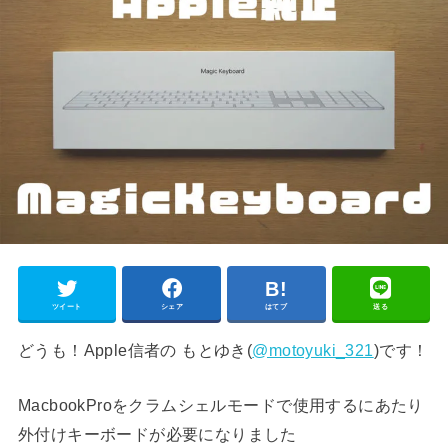
ツイート
シェア
はてブ
送る
どうも！Apple信者の もとゆき(
@motoyuki_321
)です！
MacbookProをクラムシェルモードで使用するにあたり
外付けキーボードが必要になりました