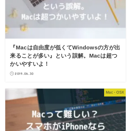
『Macは自由度が低くてWindowsの方が出
来ることが多い』という誤解。Macは超つ
かいやすいよ！
2019.06.30
Mac・OSX