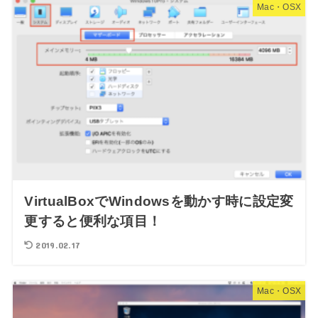
Mac・OSX
VirtualBoxでWindowsを動かす時に設定変
更すると便利な項目！
2019.02.17
Mac・OSX