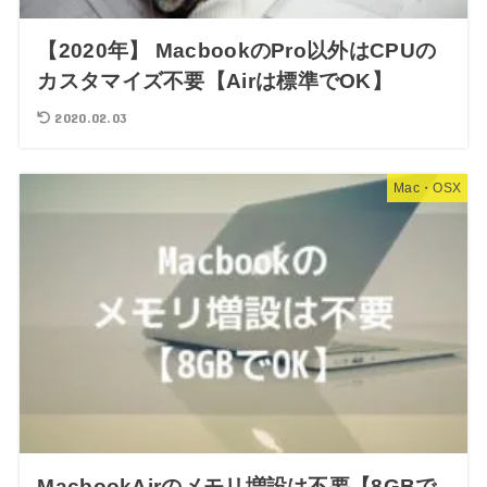
【2020年】 MacbookのPro以外はCPUの
カスタマイズ不要【Airは標準でOK】
2020.02.03
Mac・OSX
MacbookAirのメモリ増設は不要【8GBで