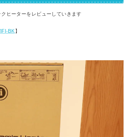
ックヒーターをレビューしていきます
FI-BK
】