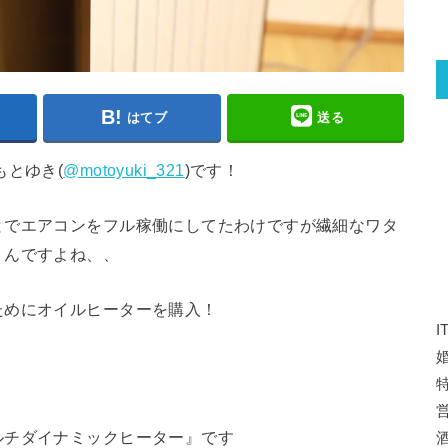
はてブ
送る
もとゆき(
@motoyuki_321
)です！
とでエアコンをフル稼働にしてたわけですが繊細なワタ
うんですよね、、
ためにオイルヒーターを購入！
特
ルチダイナミックヒーター』です