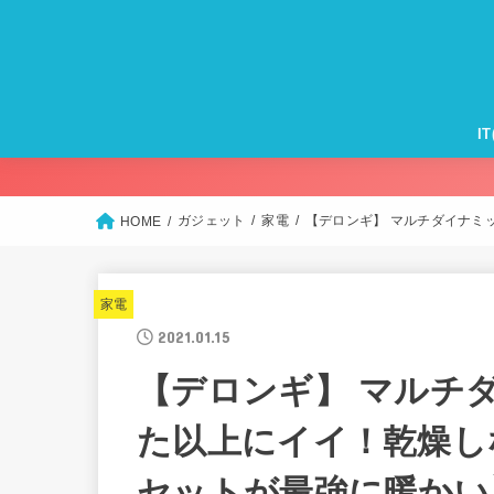
I
Ma
iP
Ap
Ap
Ap
モ
Wi
ガジェット
家電
【デロンギ】 マルチダイナミ
HOME
家電
2021.01.15
【デロンギ】 マルチ
た以上にイイ！乾燥し
セットが最強に暖かい