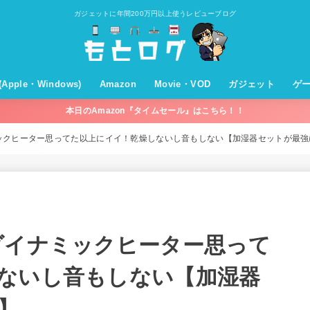
ガジェットに年間200万円以上使うレビューブログ
T(Apple・Windows)
Amazon
Movie・VOD
ガジェット
ゲ
本日のAmazon『タイムセール』はこちら！！
c・OSX
hone・iPad・iOS
pleWatch
pleTV
ple
バイル回線・通信機器
ndows
プライム会員
プライムビデオ
ミュージック
オーディブル
キンドル
Amazonパントリー
セールやキャンペーン
買ってよかったものまとめ
Movie
VOD
モバイルバッテリー
充電器
ケーブル
オーディオ(スピー
ホームシアター
VODデバイス
WiFi
パソコン関係
家電
その他
ン)
ックヒーター思ってた以上にイイ！乾燥しないし音もしない【加湿器セットが最強
ダイナミックヒーター思って
ないし音もしない【加湿器
】