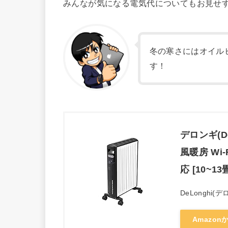
みんなが気になる電気代についてもお見せ
冬の寒さにはオイル
す！
デロンギ(D
風暖房 Wi-
応 [10~13
DeLonghi(デ
Amazon