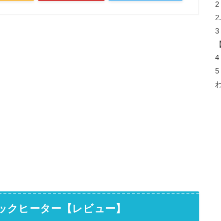
2
2
3
4
5
ックヒーター【レビュー】