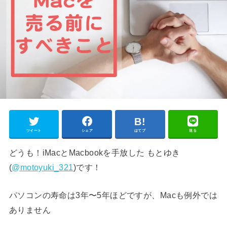
ツイート
シェア
はてブ
送る
どうも！iMacとMacbookを手放した もとゆき
(
@motoyuki_321
)です！
パソコンの寿命は3年〜5年ほどですが、Macも例外では
ありません