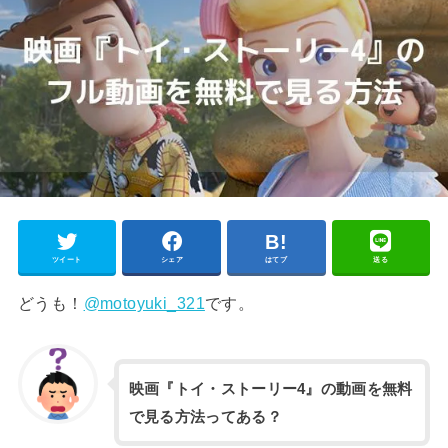
ツイート
シェア
はてブ
送る
どうも！
@motoyuki_321
です。
映画『トイ・ストーリー4』の動画を無料
で見る方法ってある？