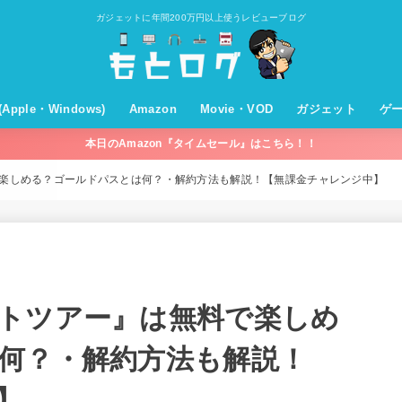
ガジェットに年間200万円以上使うレビューブログ
T(Apple・Windows)
Amazon
Movie・VOD
ガジェット
ゲ
本日のAmazon『タイムセール』はこちら！！
c・OSX
hone・iPad・iOS
pleWatch
pleTV
ple
バイル回線・通信機器
ndows
プライム会員
プライムビデオ
ミュージック
オーディブル
キンドル
Amazonパントリー
セールやキャンペーン
買ってよかったものまとめ
Movie
VOD
モバイルバッテリー
充電器
ケーブル
オーディオ(スピー
ホームシアター
VODデバイス
WiFi
パソコン関係
家電
その他
ン)
楽しめる？ゴールドパスとは何？・解約方法も解説！【無課金チャレンジ中】
トツアー』は無料で楽しめ
何？・解約方法も解説！
】