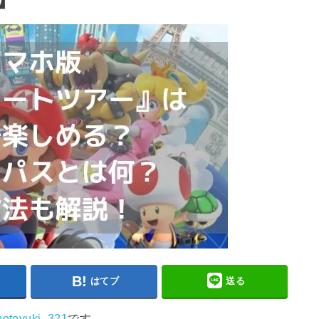
はてブ
送る
otoyuki_321
です。