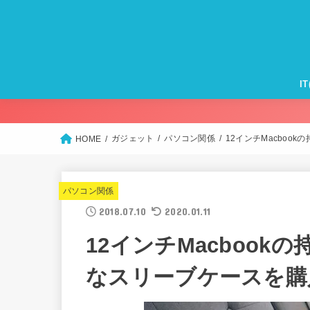
I
Ma
iP
Ap
Ap
Ap
モ
Wi
ガジェット
パソコン関係
12インチMacbo
HOME
パソコン関係
2018.07.10
2020.01.11
12インチMacboo
なスリーブケースを購