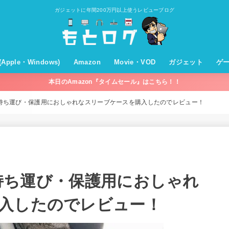
ガジェットに年間200万円以上使うレビューブログ
T(Apple・Windows)
Amazon
Movie・VOD
ガジェット
ゲ
本日のAmazon『タイムセール』はこちら！！
c・OSX
hone・iPad・iOS
pleWatch
pleTV
ple
バイル回線・通信機器
ndows
プライム会員
プライムビデオ
ミュージック
オーディブル
キンドル
Amazonパントリー
セールやキャンペーン
買ってよかったものまとめ
Movie
VOD
モバイルバッテリー
充電器
ケーブル
オーディオ(スピー
ホームシアター
VODデバイス
WiFi
パソコン関係
家電
その他
ン)
okの持ち運び・保護用におしゃれなスリーブケースを購入したのでレビュー！
kの持ち運び・保護用におしゃれ
入したのでレビュー！