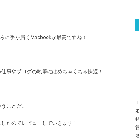
。
ろに手が届くMacbookが最高ですね！
め仕事やブログの執筆にはめちゃくちゃ快適！
いうことだ。
特
入したのでレビューしていきます！