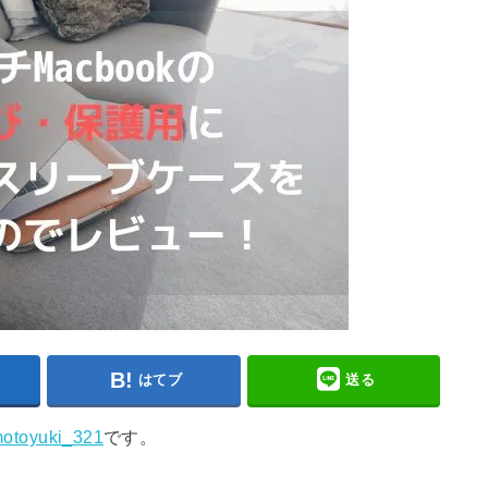
はてブ
送る
otoyuki_321
です。