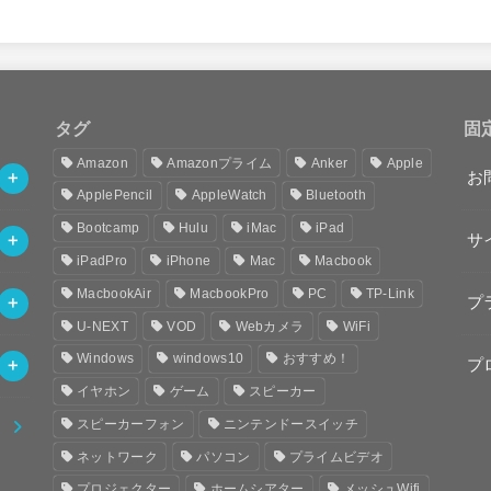
タグ
固
Amazon
Amazonプライム
Anker
Apple
お
ApplePencil
AppleWatch
Bluetooth
Bootcamp
Hulu
iMac
iPad
サ
iPadPro
iPhone
Mac
Macbook
MacbookAir
MacbookPro
PC
TP-Link
プ
U-NEXT
VOD
Webカメラ
WiFi
Windows
windows10
おすすめ！
プ
イヤホン
ゲーム
スピーカー
スピーカーフォン
ニンテンドースイッチ
ネットワーク
パソコン
プライムビデオ
プロジェクター
ホームシアター
メッシュWifi