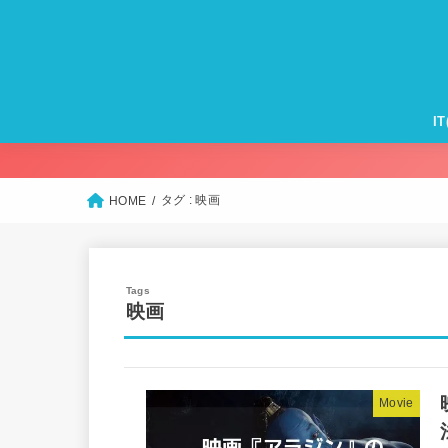
I
Ma
iP
Ap
Ap
Ap
モ
Wi
タグ : 映画
HOME
映画
Movie