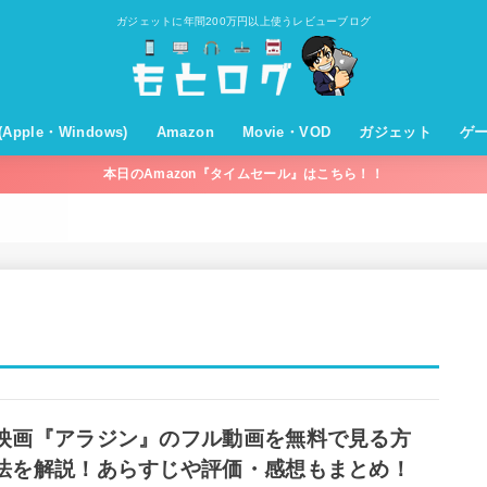
ガジェットに年間200万円以上使うレビューブログ
T(Apple・Windows)
Amazon
Movie・VOD
ガジェット
ゲ
本日のAmazon『タイムセール』はこちら！！
c・OSX
hone・iPad・iOS
pleWatch
pleTV
ple
バイル回線・通信機器
ndows
プライム会員
プライムビデオ
ミュージック
オーディブル
キンドル
Amazonパントリー
セールやキャンペーン
買ってよかったものまとめ
Movie
VOD
モバイルバッテリー
充電器
ケーブル
オーディオ(スピー
ホームシアター
VODデバイス
WiFi
パソコン関係
家電
その他
ン)
映画『アラジン』のフル動画を無料で見る方
法を解説！あらすじや評価・感想もまとめ！